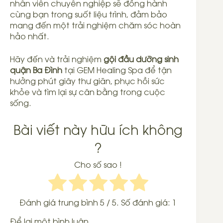
nhân viên chuyên nghiệp sẽ đồng hành
cùng bạn trong suốt liệu trình, đảm bảo
mang đến một trải nghiệm chăm sóc hoàn
hảo nhất.
Hãy đến và trải nghiệm
gội đầu dưỡng sinh
quận Ba Đình
tại GEM Healing Spa để tận
hưởng phút giây thư giãn, phục hồi sức
khỏe và tìm lại sự cân bằng trong cuộc
sống.
Bài viết này hữu ích không
?
Cho số sao !
Đánh giá trung bình
5
/ 5. Số đánh giá:
1
Để lại một bình luận