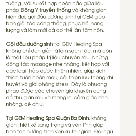
tưởng. Với sự kết hợp hoàn hảo giữa liệu
pháp
Đông Y truyền thống
và không gian
hiện đại, gội đầu dưỡng sinh tại GEM giúp
bạn giải tỏa căng thẳng, phục hồi năng
lượng và làm mới cả cơ thể lẫn tâm hồn.
Gội đầu dưỡng sinh
tại GEM Healing Spa
không chỉ đơn giản là làm sạch tóc, mà còn
là một liệu pháp trị liệu chuyên sâu. Những
động tác massage nhẹ nhàng, kết hợp với
các loại thảo dược thiên nhiên, giúp kích
thích tuần hoàn máu, cải thiện lưu thông khí
huyết và giải phóng stress. Đây là phương
pháp được các chuyên gia khuyên dùng
để thư giãn sâu và mang lại cảm giác nhẹ
nhàng, dễ chịu.
Tại
GEM Healing Spa Quận Ba Đình
, không
gian thiết kế sang trọng và yên tĩnh giúp
bạn tận hưởng trọn vẹn sự thư giãn. Đội ngũ