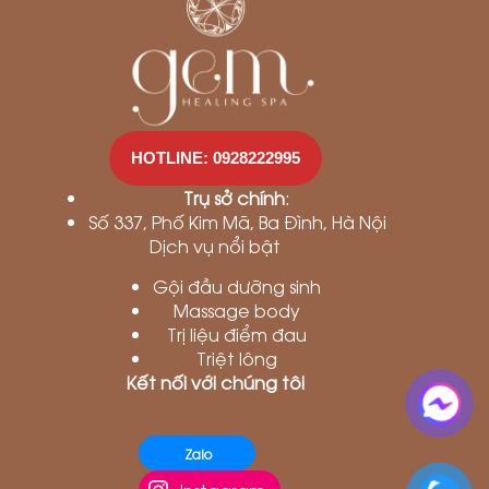
HOTLINE: 0928222995
Trụ sở chính
:
Số 337, Phố Kim Mã, Ba Đình, Hà Nội
Dịch vụ nổi bật
Gội đầu dưỡng sinh
Massage body
Trị liệu điểm đau
Triệt lông
Kết nối với chúng tôi
Zalo