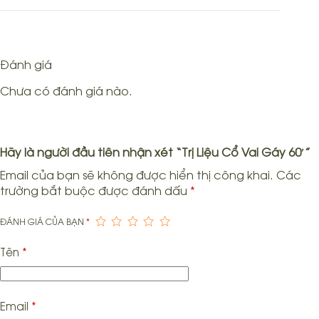
Đánh giá
Chưa có đánh giá nào.
Hãy là người đầu tiên nhận xét “Trị Liệu Cổ Vai Gáy 60′”
Email của bạn sẽ không được hiển thị công khai.
Các
trường bắt buộc được đánh dấu
*
ĐÁNH GIÁ CỦA BẠN
*
Tên
*
Email
*