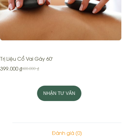
Trị Liệu Cổ Vai Gáy 60′
399.000
₫
600.000
₫
NHẬN TƯ VẤN
Đánh giá (0)